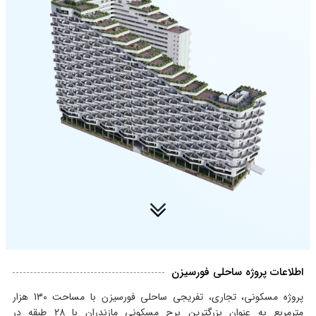
اطلاعات پروژه ساحلی فورسیزن
پروژه مسکونی، تجاری، تفریجی ساحلی فورسیزن با مساحت 130 هزار
مترمربع به عنوان بزرگترین برح مسکونی مازندران با 28 طبقه در